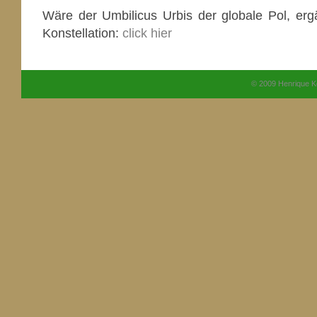
Wäre der Umbilicus Urbis der globale Pol, erg
Konstellation:
click hier
© 2009 Henrique K