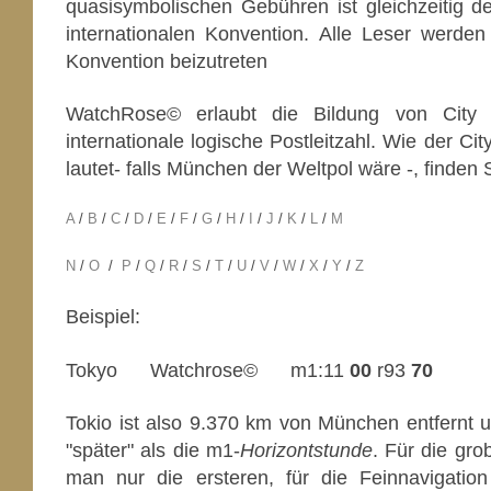
quasisymbolischen Gebühren ist gleichzeitig der
internationalen Konvention. Alle Leser werden 
Konvention beizutreten
WatchRose© erlaubt die Bildung von City 
internationale logische Postleitzahl. Wie der Cit
lautet- falls München der Weltpol wäre -, finden
A
/
B
/
C
/
D
/
E
/
F
/
G
/
H
/
I
/
J
/
K
/
L
/
M
N
/
O
/
P
/
Q
/
R
/
S
/
T
/
U
/
V
/
W
/
X
/
Y
/
Z
Beispiel:
Tokyo Watchrose© m1:11
00
r93
70
Tokio ist also 9.370 km von München entfernt u
"später" als die m1-
Horizontstunde
. Für die gro
man nur die ersteren, für die Feinnavigatio